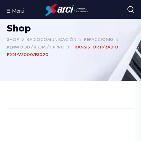
☰ Menú
Shop
SHOP
RADIOCOMUNICACIÓN
REFACCIONES
KENWOOD / ICOM / TXPRO
TRANSISTOR P/RADIO
F221/V8000/F3020