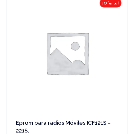
¡Oferta!
Eprom para radios Móviles ICF121S –
221S.