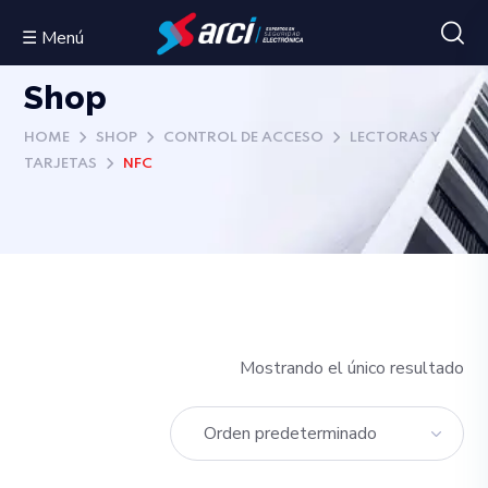
☰ Menú
Shop
HOME
SHOP
CONTROL DE ACCESO
LECTORAS Y
TARJETAS
NFC
Mostrando el único resultado