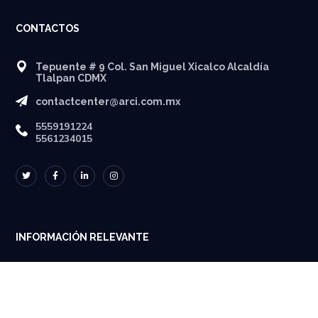
CONTACTOS
Tepuente # 9 Col. San Miguel Xicalco Alcaldía
Tlalpan CDMX
contactcenter@arci.com.mx
5559191224
5561234015
INFORMACIÓN RELEVANTE
Términos y Condiciones
Aviso de privacidad
Política de Venta