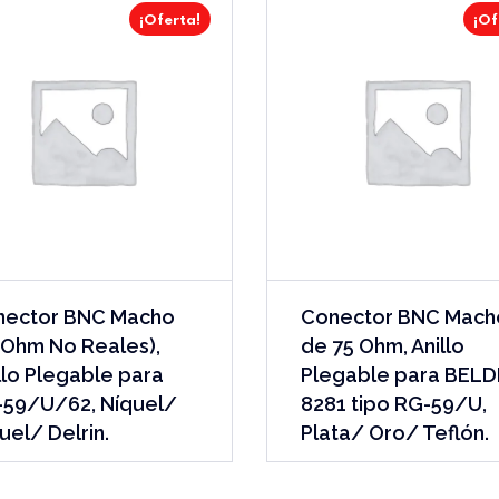
¡Oferta!
¡Of
nector BNC Macho
Conector BNC Mach
 Ohm No Reales),
de 75 Ohm, Anillo
llo Plegable para
Plegable para BEL
59/U/62, Níquel/
8281 tipo RG-59/U,
uel/ Delrin.
Plata/ Oro/ Teflón.