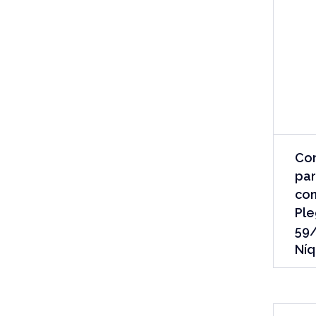
Co
par
con
Ple
59/
Níq