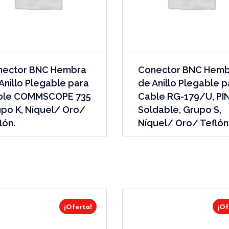
nector BNC Hembra
Conector BNC Hem
Anillo Plegable para
de Anillo Plegable p
ble COMMSCOPE 735
Cable RG-179/U, PI
po K, Níquel/ Oro/
Soldable, Grupo S,
lón.
Níquel/ Oro/ Teflón
¡Oferta!
¡Of