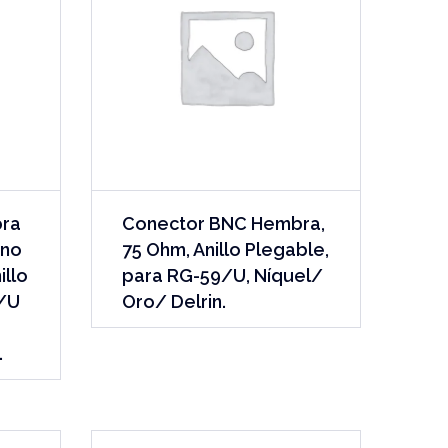
bra
Conector BNC Hembra,
ano
75 Ohm, Anillo Plegable,
illo
para RG-59/U, Níquel/
6/U
Oro/ Delrin.
.