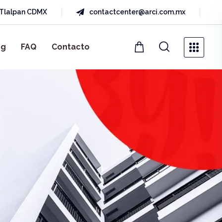
a Tlalpan CDMX
contactcenter@arci.com.mx
og
FAQ
Contacto