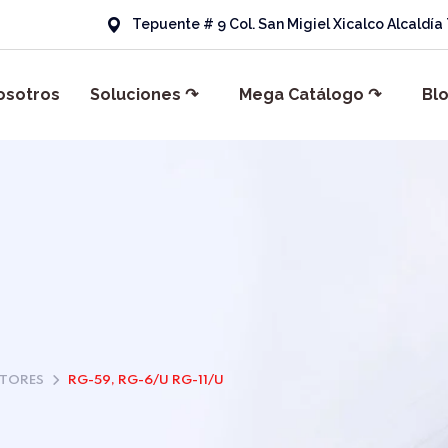
Tepuente # 9 Col. San Migiel Xicalco Alcaldí
osotros
Soluciones ↷
Mega Catálogo ↷
Bl
TORES
RG-59, RG-6/U RG-11/U