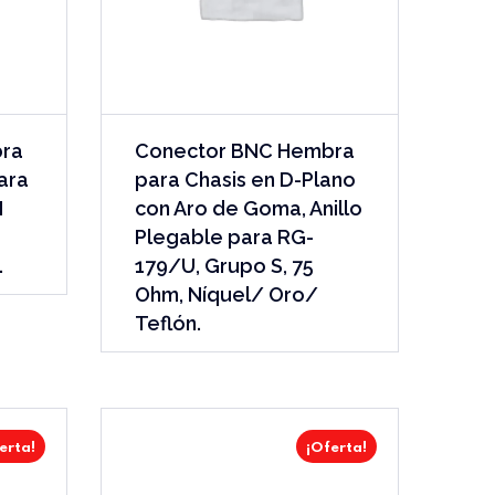
bra
Conector BNC Hembra
ara
para Chasis en D-Plano
N
con Aro de Goma, Anillo
Plegable para RG-
.
179/U, Grupo S, 75
Ohm, Níquel/ Oro/
Teflón.
erta!
¡Oferta!