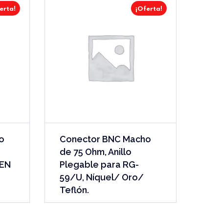
erta!
¡Oferta!
o
Conector BNC Macho
de 75 Ohm, Anillo
DEN
Plegable para RG-
59/U, Níquel/ Oro/
Teflón.