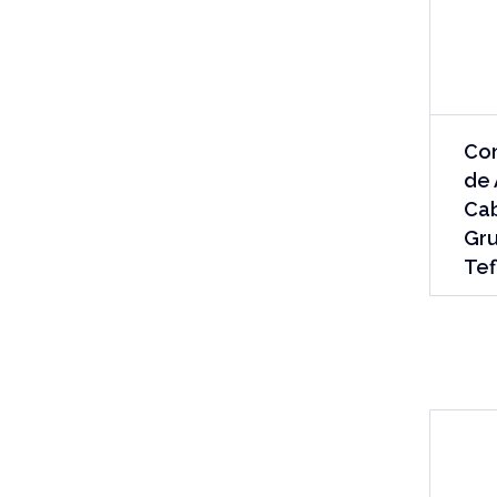
Co
de 
Ca
Gru
Tef