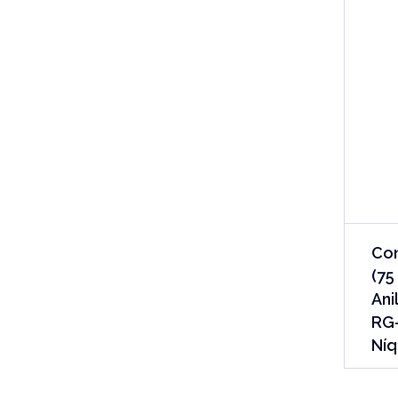
Co
(75
Ani
RG-
Níq