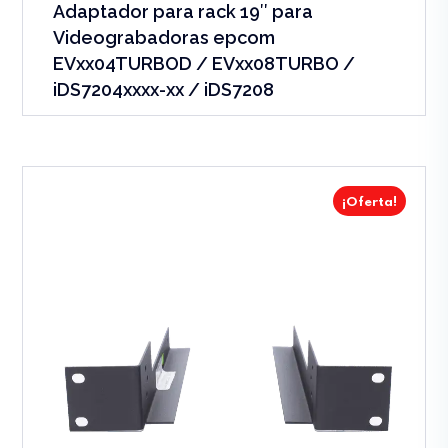
Adaptador para rack 19″ para
Videograbadoras epcom
EVxx04TURBOD / EVxx08TURBO /
iDS7204xxxx-xx / iDS7208
¡Oferta!