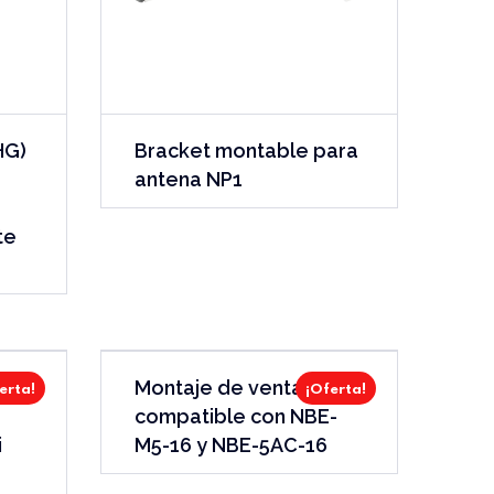
HG)
Bracket montable para
antena NP1
te
Montaje de ventana
erta!
¡Oferta!
compatible con NBE-
i
M5-16 y NBE-5AC-16