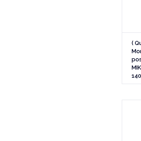
( Q
Mon
pos
MIK
140