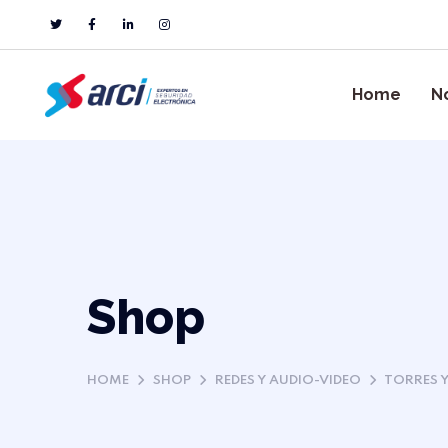
Home
N
Shop
HOME
SHOP
REDES Y AUDIO-VIDEO
TORRES Y