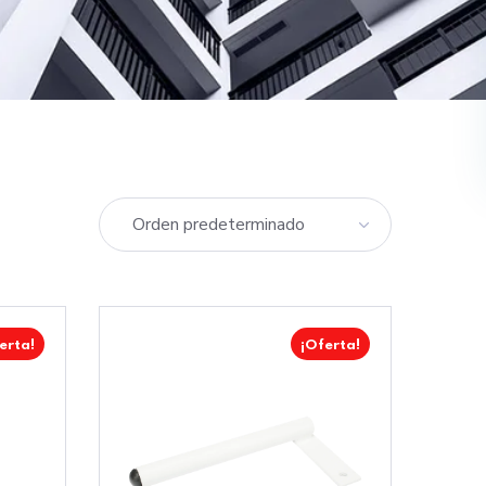
erta!
¡Oferta!