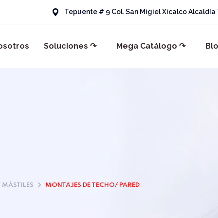
Tepuente # 9 Col. San Migiel Xicalco Alcaldí
osotros
Soluciones ↷
Mega Catálogo ↷
Bl
 MÁSTILES
MONTAJES DE TECHO/ PARED