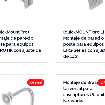
uickMount Pro)
(quickMOUNT pro L
taje de pared o
Montaje de pared o
te para equipos
poste para equipos
ROTIK con ajuste de
LHG-Series con ajus
°.
de 140°
Montaje de Brazo
¡Oferta!
¡Of
Universal para
suscriptores Ubiquit
Networks