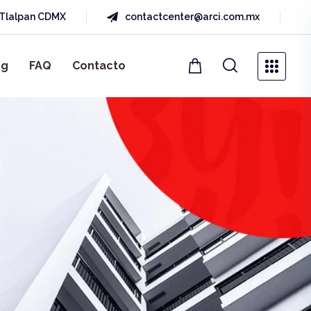
a Tlalpan CDMX
contactcenter@arci.com.mx
og
FAQ
Contacto