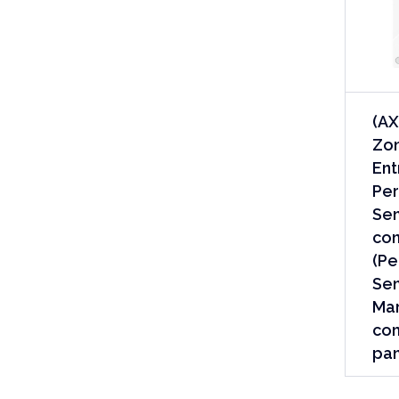
(AX
Zon
Ent
Per
Se
con
(Pe
Sen
Mar
com
pan