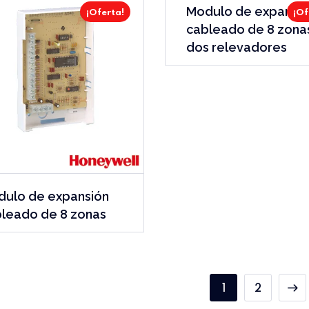
Modulo de expansi
¡Oferta!
¡Of
cableado de 8 zona
dos relevadores
ulo de expansión
leado de 8 zonas
1
2