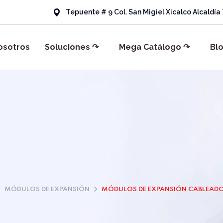
Tepuente # 9 Col. San Migiel Xicalco Alcaldí
osotros
Soluciones ↷
Mega Catálogo ↷
Bl
MÓDULOS DE EXPANSIÓN
MÓDULOS DE EXPANSIÓN CABLEAD