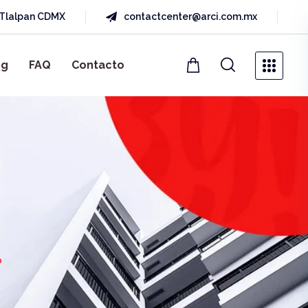
a Tlalpan CDMX
contactcenter@arci.com.mx
og
FAQ
Contacto
O