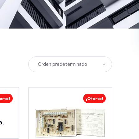
erta!
¡Oferta!
a,