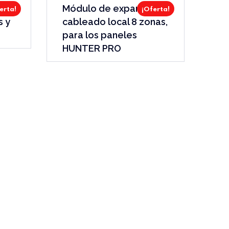
ón
Módulo de expansión
erta!
¡Oferta!
s y
cableado local 8 zonas,
para los paneles
HUNTER PRO