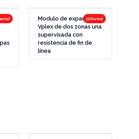
Modulo de expansión
erta!
¡Oferta!
Vplex de dos zonas una
supervisada con
apas
resistencia de fin de
s
línea