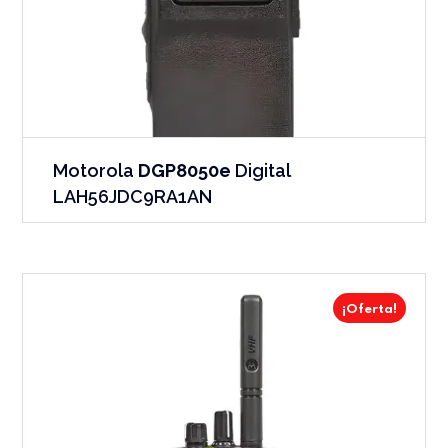
Motorola
DGP8050e
Digital
LAH56JDC9RA1AN
¡Oferta!