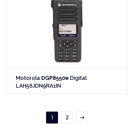
Motorola
DGP8550e
Digital
LAH56JDN9RA1IN
1
2