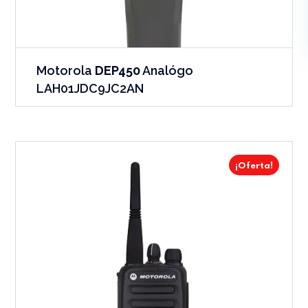
Motorola
DEP450
Analógo
LAH01JDC9JC2AN
¡Oferta!