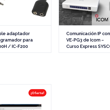
ble adaptador
Comunicación IP con
ogramador para
VE-PG3 de Icom –
00H / IC-F200
Curso Express SYS
¡Oferta!