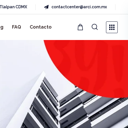
a Tlalpan CDMX
contactcenter@arci.com.mx
og
FAQ
Contacto