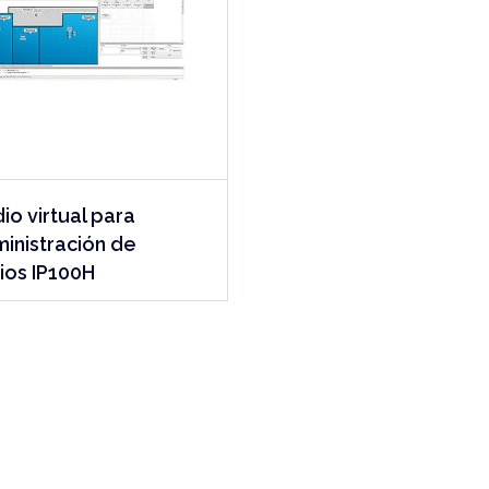
io virtual para
inistración de
ios IP100H