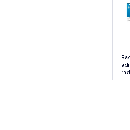
Rad
adm
rad