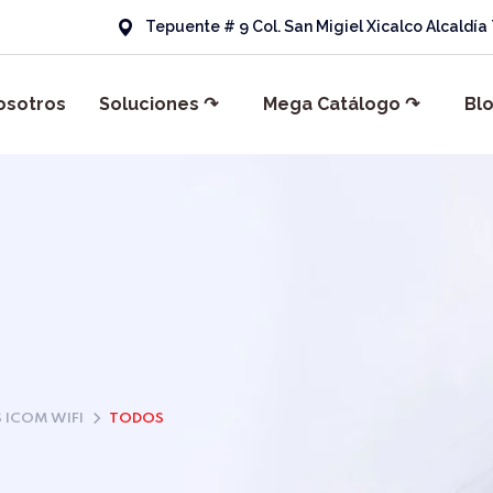
Tepuente # 9 Col. San Migiel Xicalco Alcaldí
osotros
Soluciones ↷
Mega Catálogo ↷
Bl
 ICOM WIFI
TODOS