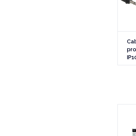
Ca
pr
IP1