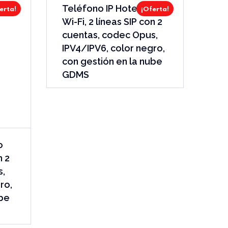
Teléfono IP Hotelero
erta!
¡Oferta!
Wi-Fi, 2 líneas SIP con 2
cuentas, codec Opus,
IPV4/IPV6, color negro,
con gestión en la nube
GDMS
o
n 2
s,
ro,
ube