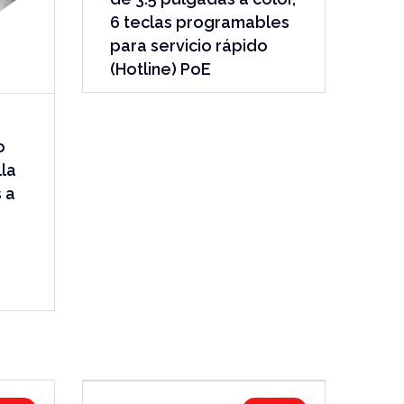
6 teclas programables
para servicio rápido
(Hotline) PoE
o
lla
 a