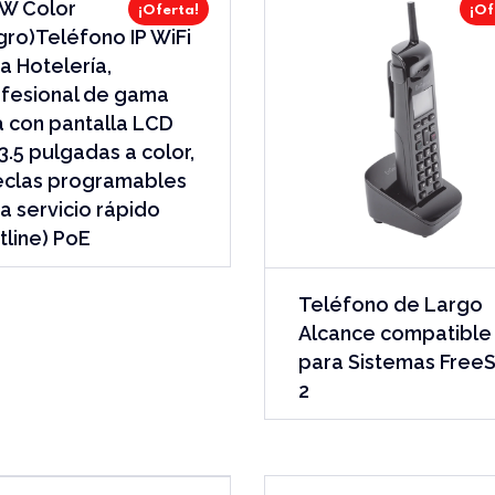
W Color
¡Oferta!
¡Of
ro)Teléfono IP WiFi
a Hotelería,
fesional de gama
a con pantalla LCD
3.5 pulgadas a color,
eclas programables
a servicio rápido
tline) PoE
Teléfono de Largo
Alcance compatible
para Sistemas FreeS
2