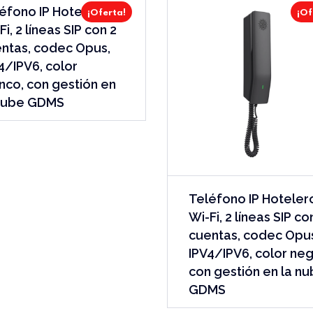
éfono IP Hotelero
¡Oferta!
¡Of
Fi, 2 líneas SIP con 2
ntas, codec Opus,
4/IPV6, color
nco, con gestión en
 nube GDMS
Teléfono IP Hoteler
Wi-Fi, 2 líneas SIP co
cuentas, codec Opu
IPV4/IPV6, color neg
con gestión en la n
GDMS