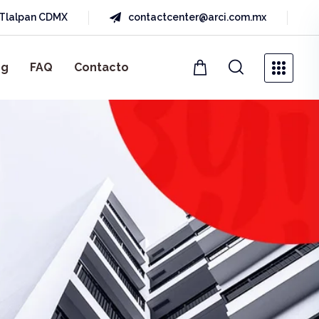
a Tlalpan CDMX
contactcenter@arci.com.mx
og
FAQ
Contacto