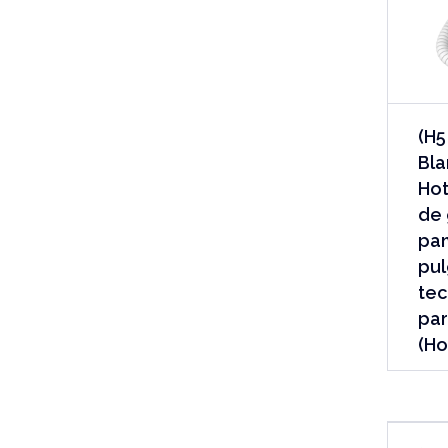
(H5
Bla
Hot
de 
pan
pul
tec
par
(Ho