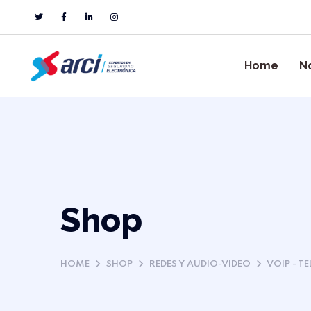
Home
N
Shop
HOME
SHOP
REDES Y AUDIO-VIDEO
VOIP - T