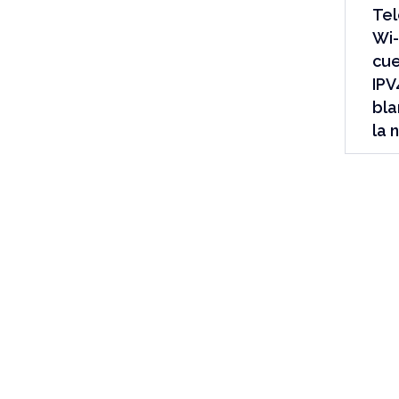
Tel
Wi-
cue
IPV
bla
la