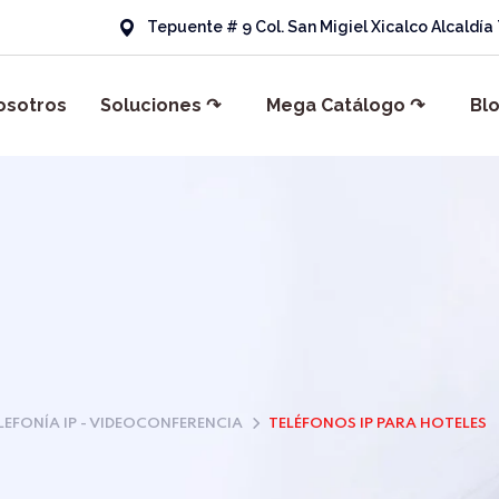
Tepuente # 9 Col. San Migiel Xicalco Alcaldí
osotros
Soluciones ↷
Mega Catálogo ↷
Bl
ELEFONÍA IP - VIDEOCONFERENCIA
TELÉFONOS IP PARA HOTELES