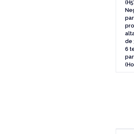
(H5
Neg
par
pro
alt
de 
6 t
par
(Ho