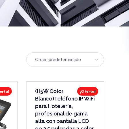
(H5W Color
erta!
¡Oferta!
Blanco)Teléfono IP WiFi
para Hotelería,
profesional de gama
alta con pantalla LCD
de 3.5 pulgadas a color,