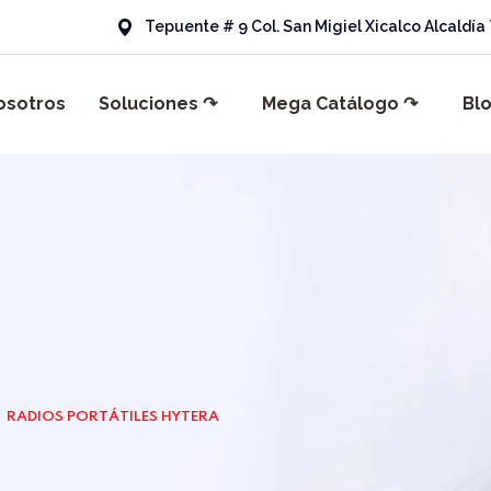
Tepuente # 9 Col. San Migiel Xicalco Alcaldí
osotros
Soluciones ↷
Mega Catálogo ↷
Bl
RADIOS PORTÁTILES HYTERA