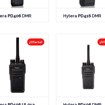
tera
PD406
DMR
Hytera
PD416
DMR
¡Oferta!
¡Of
tera
PD506 UL913
Hytera
PD506
DMR