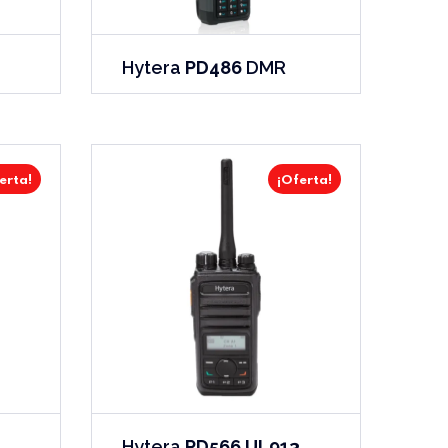
Hytera
PD486
DMR
erta!
¡Oferta!
Hytera
PD566 UL913