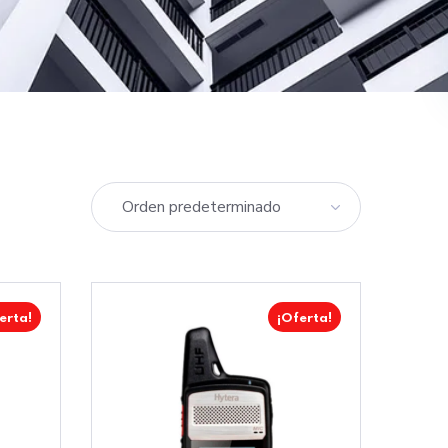
erta!
¡Oferta!