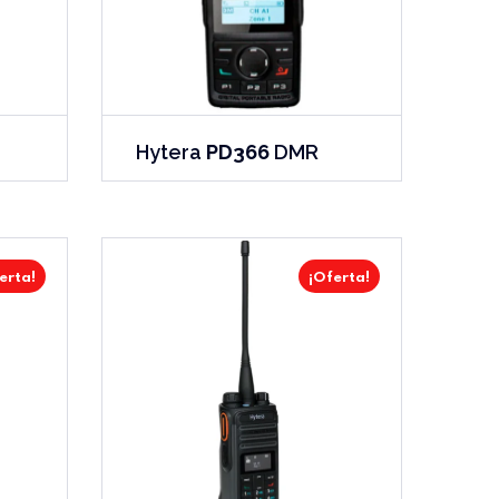
Hytera
PD366
DMR
erta!
¡Oferta!