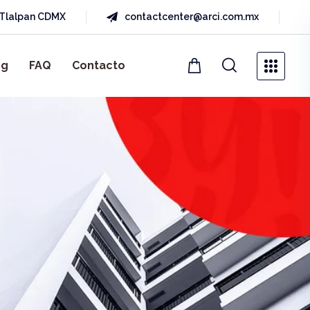
a Tlalpan CDMX
contactcenter@arci.com.mx
og
FAQ
Contacto