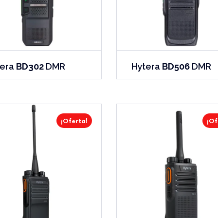
tera
BD302
DMR
Hytera
BD506
DMR
¡Oferta!
¡Of