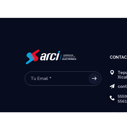
CONTAC
Tepu
Xica
cont
5559
5561