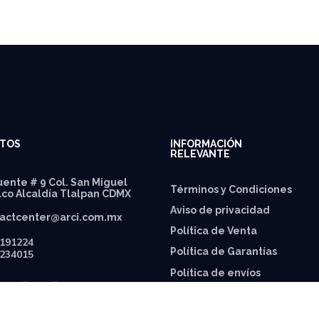
TOS
INFORMACIÓN
RELEVANTE
ente # 9 Col. San Miguel
Términos y Condiciones
lco Alcaldía Tlalpan CDMX
Aviso de privacidad
actcenter@arci.com.mx
Política de Venta
191224
Política de Garantías
234015
⁠Política de envíos
Política de Precios