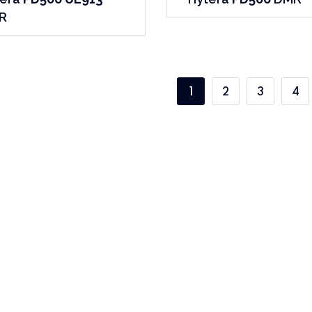
R
1
2
3
4