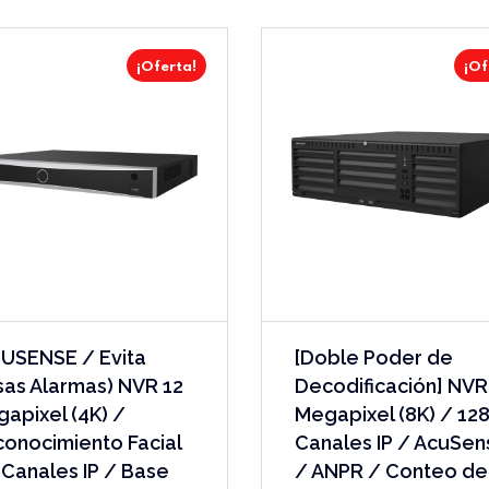
¡Oferta!
¡Of
USENSE / Evita
[Doble Poder de
sas Alarmas) NVR 12
Decodificación] NVR
apixel (4K) /
Megapixel (8K) / 12
onocimiento Facial
Canales IP / AcuSen
 Canales IP / Base
/ ANPR / Conteo de