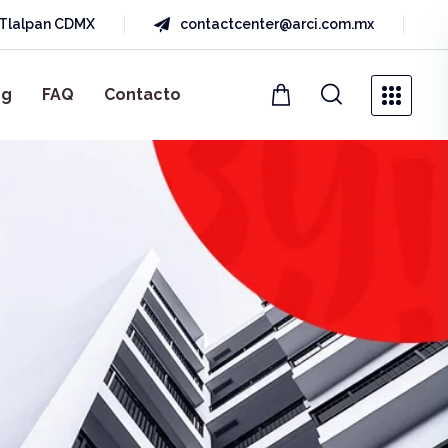
a Tlalpan CDMX
contactcenter@arci.com.mx
og
FAQ
Contacto