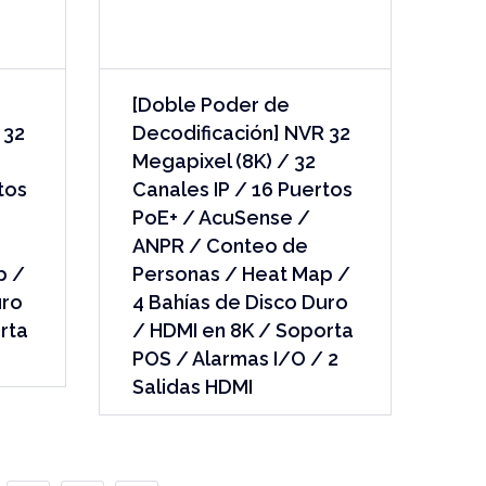
[Doble Poder de
 32
Decodificación] NVR 32
Megapixel (8K) / 32
tos
Canales IP / 16 Puertos
PoE+ / AcuSense /
ANPR / Conteo de
p /
Personas / Heat Map /
uro
4 Bahías de Disco Duro
rta
/ HDMI en 8K / Soporta
POS / Alarmas I/O / 2
Salidas HDMI