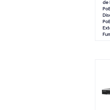
de 
PoE
Dis
Po
Ext
Fun