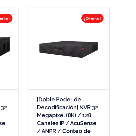
erta!
¡Oferta!
[Doble Poder de
 32
Decodificación] NVR 32
8
Megapixel (8K) / 128
se
Canales IP / AcuSense
/ ANPR / Conteo de