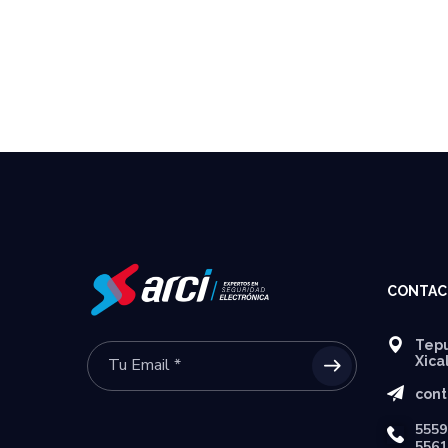
CONTAC
Tepu
Xica
cont
5559
5561