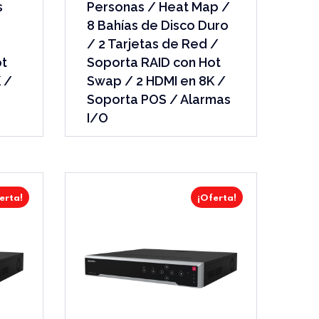
s
Personas / Heat Map /
8 Bahías de Disco Duro
/ 2 Tarjetas de Red /
ot
Soporta RAID con Hot
 /
Swap / 2 HDMI en 8K /
Soporta POS / Alarmas
I/O
erta!
¡Oferta!