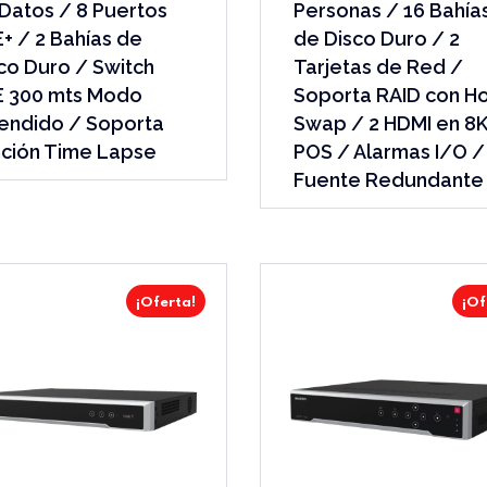
Datos / 8 Puertos
Personas / 16 Bahía
+ / 2 Bahías de
de Disco Duro / 2
co Duro / Switch
Tarjetas de Red /
E 300 mts Modo
Soporta RAID con H
endido / Soporta
Swap / 2 HDMI en 8K
ción Time Lapse
POS / Alarmas I/O /
Fuente Redundante
¡Oferta!
¡Of