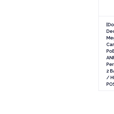
[Do
Dec
Meg
Can
PoE
AN
Per
2 B
/ H
POS