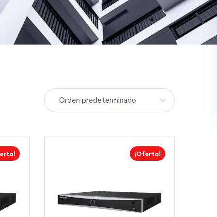
erta!
¡Oferta!