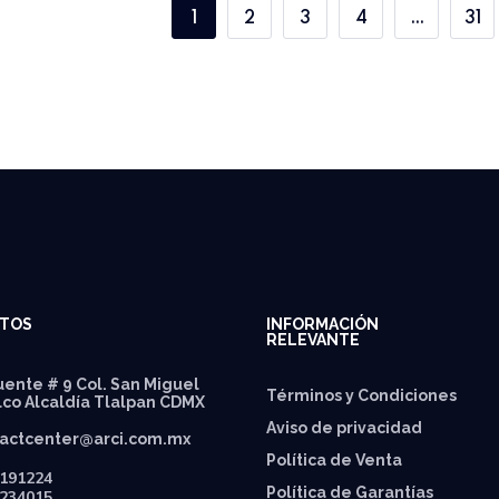
1
2
3
4
…
31
TOS
INFORMACIÓN
RELEVANTE
ente # 9 Col. San Miguel
Términos y Condiciones
lco Alcaldía Tlalpan CDMX
Aviso de privacidad
actcenter@arci.com.mx
Política de Venta
191224
Política de Garantías
234015