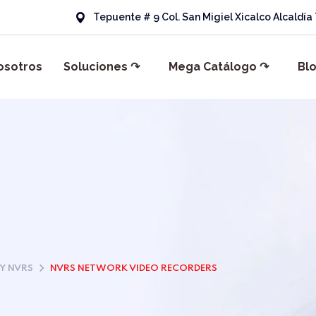
Tepuente # 9 Col. San Migiel Xicalco Alcaldí
osotros
Soluciones ↷
Mega Catálogo ↷
Bl
Y NVRS
NVRS NETWORK VIDEO RECORDERS