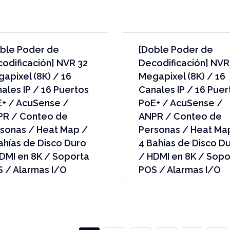
ble Poder de
[Doble Poder de
odificación] NVR 32
Decodificación] NVR
apixel (8K) / 16
Megapixel (8K) / 16
ales IP / 16 Puertos
Canales IP / 16 Puer
+ / AcuSense /
PoE+ / AcuSense /
PR / Conteo de
ANPR / Conteo de
sonas / Heat Map /
Personas / Heat Ma
ahías de Disco Duro
4 Bahías de Disco D
DMI en 8K / Soporta
/ HDMI en 8K / Sopo
 / Alarmas I/O
POS / Alarmas I/O