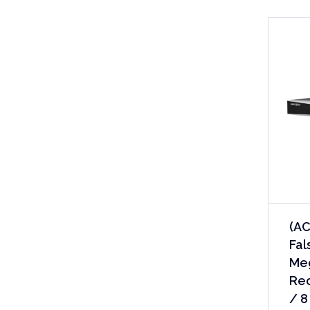
(AC
Fal
Meg
Rec
/ 8