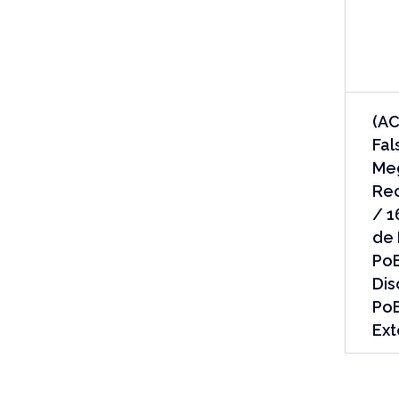
(AC
Fal
Meg
Rec
/ 1
de 
PoE
Dis
Po
Ext