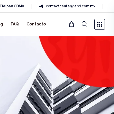
a Tlalpan CDMX
contactcenter@arci.com.mx
og
FAQ
Contacto