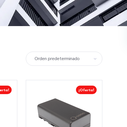
erta!
¡Oferta!