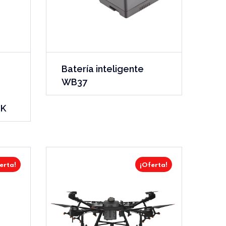
Batería inteligente
WB37
TK
erta!
¡Oferta!