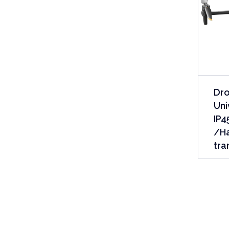
Dro
Uni
IP4
/Ha
tra