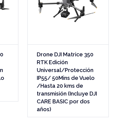
00
Drone DJI Matrice 350
RTK Edición
ón
Universal/Protección
lo
IP55/ 50Mins de Vuelo
/Hasta 20 kms de
transmisión (Incluye DJI
CARE BASIC por dos
años)