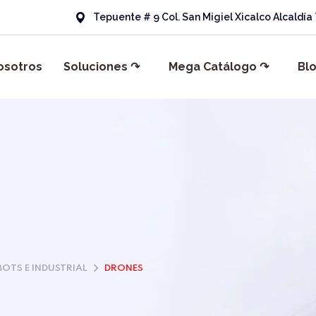
Tepuente # 9 Col. San Migiel Xicalco Alcaldí
osotros
Soluciones ↷
Mega Catálogo ↷
Bl
OTS E INDUSTRIAL
DRONES