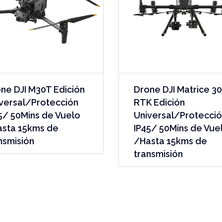
ne DJI M30T Edición
Drone DJI Matrice 3
versal/Protección
RTK Edición
5/ 50Mins de Vuelo
Universal/Protecci
sta 15kms de
IP45/ 50Mins de Vue
nsmisión
/Hasta 15kms de
transmisión