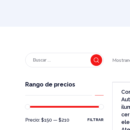
Mostrand
Rango de precios
Con
Aut
ilu
cer
Precio:
$150
—
$210
FILTRAR
ele
At