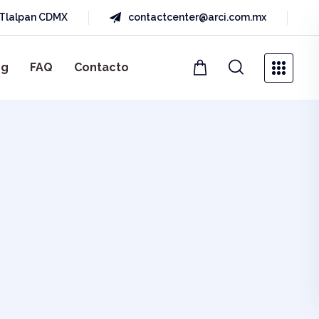
a Tlalpan CDMX
contactcenter@arci.com.mx
og
FAQ
Contacto