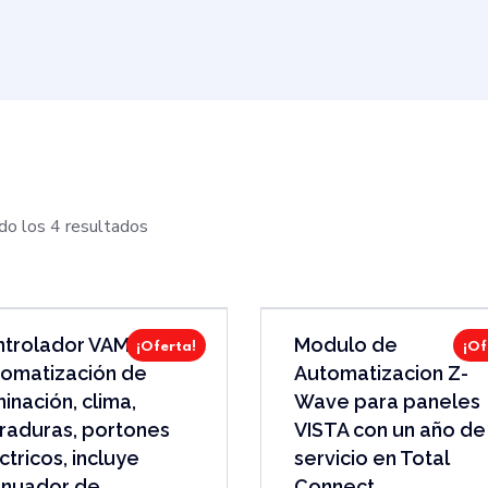
o los 4 resultados
trolador VAM para
Modulo de
¡Oferta!
¡Of
omatización de
Automatizacion Z-
minación, clima,
Wave para paneles
raduras, portones
VISTA con un año de
ctricos, incluye
servicio en Total
enuador de
Connect