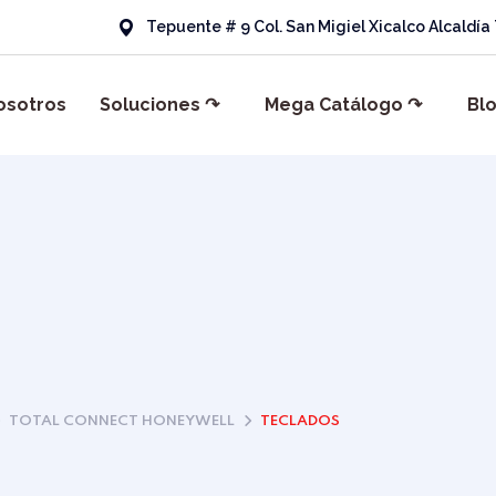
Tepuente # 9 Col. San Migiel Xicalco Alcaldí
osotros
Soluciones ↷
Mega Catálogo ↷
Bl
TOTAL CONNECT HONEYWELL
TECLADOS