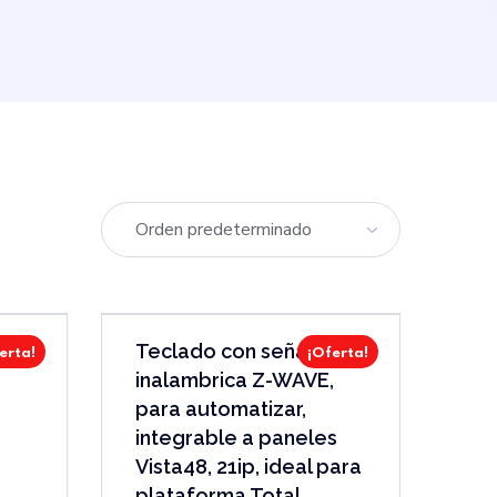
Teclado con señal
erta!
¡Oferta!
inalambrica Z-WAVE,
para automatizar,
integrable a paneles
Vista48, 21ip, ideal para
plataforma Total