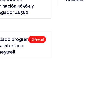
minación 46564 y
agador 46562
clado programador
¡Oferta!
a interfaces
neywell