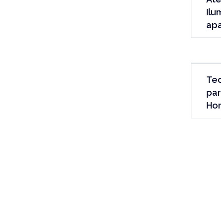
Ilu
ap
Te
par
Ho