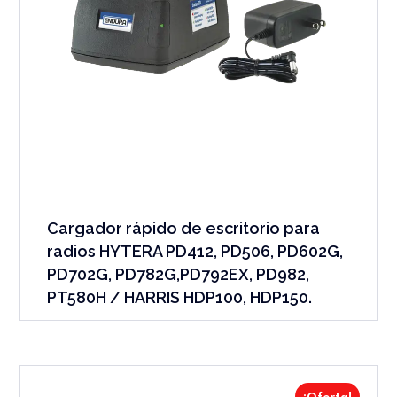
Cargador rápido de escritorio para
radios HYTERA PD412, PD506, PD602G,
PD702G, PD782G,PD792EX, PD982,
PT580H / HARRIS HDP100, HDP150.