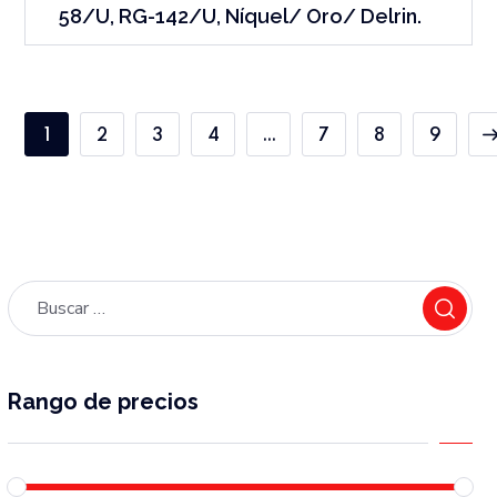
58/U, RG-142/U, Níquel/ Oro/ Delrin.
1
2
3
4
…
7
8
9
Rango de precios