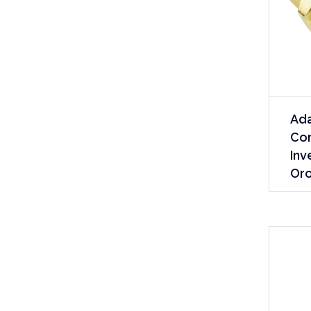
Ada
Co
Inv
Oro