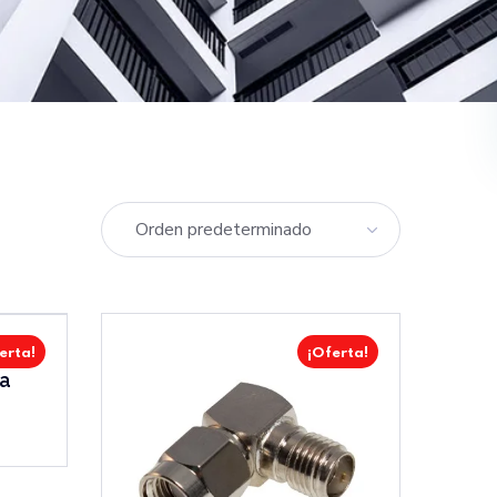
erta!
¡Oferta!
a