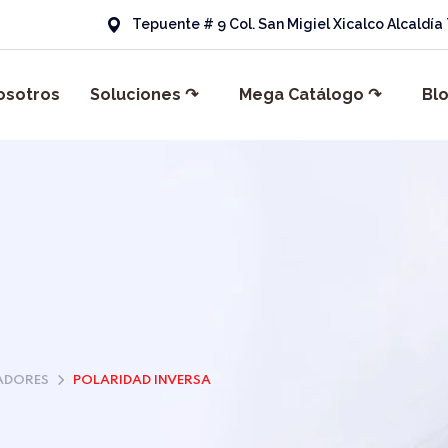
Tepuente # 9 Col. San Migiel Xicalco Alcaldí
osotros
Soluciones ↷
Mega Catálogo ↷
Bl
ADORES
POLARIDAD INVERSA