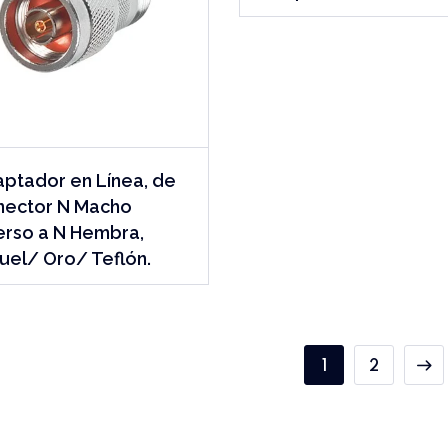
ptador en Línea, de
nector N Macho
erso a N Hembra,
uel/ Oro/ Teflón.
1
2