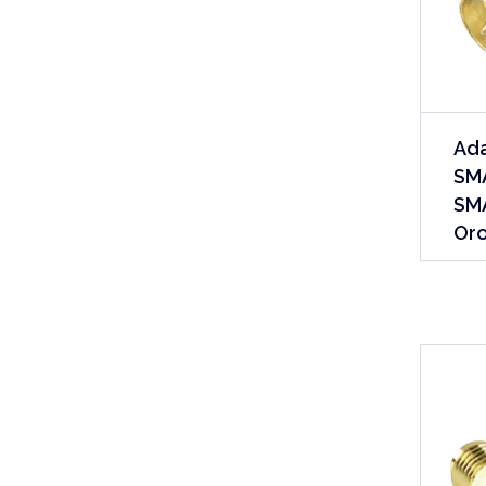
Ada
SMA
SMA
Oro