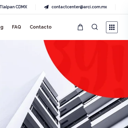
a Tlalpan CDMX
contactcenter@arci.com.mx
og
FAQ
Contacto