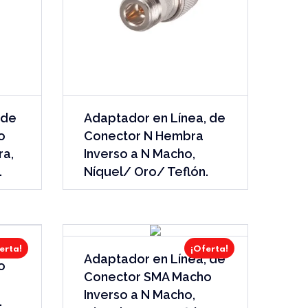
 de
Adaptador en Línea, de
o
Conector N Hembra
ra,
Inverso a N Macho,
.
Níquel/ Oro/ Teflón.
 de
erta!
¡Oferta!
Adaptador en Línea, de
o
Conector SMA Macho
Inverso a N Macho,
.