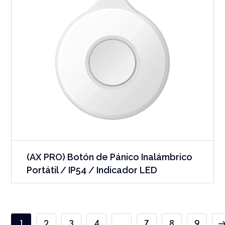
(AX PRO) Botón de Pánico Inalámbrico
Portátil / IP54 / Indicador LED
1
2
3
4
…
7
8
9