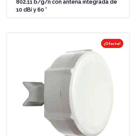
802.11 b/g/n con antena integrada de
10 dBi y 60 °
¡Oferta!