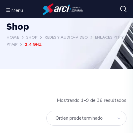
☰ Menú
Shop
HOME
SHOP
REDES Y AUDIO-VIDEO
ENLACES PTP Y
PTMP
2.4 GHZ
Mostrando 1–9 de 36 resultados