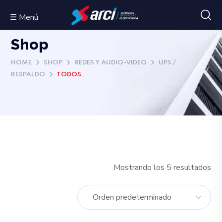
☰ Menú
Shop
HOME
SHOP
REDES Y AUDIO-VIDEO
UPS /
RESPALDO
TODOS
Mostrando los 5 resultados