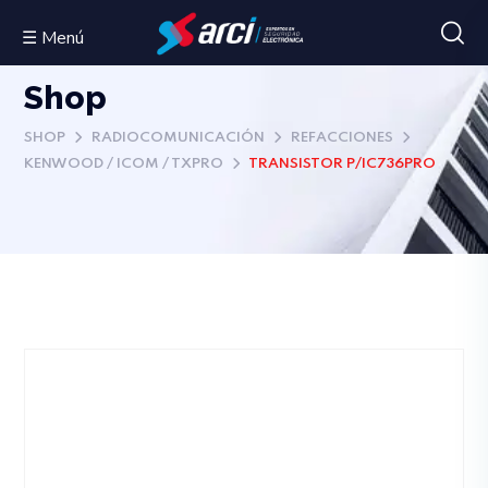
☰ Menú
Shop
SHOP
RADIOCOMUNICACIÓN
REFACCIONES
KENWOOD / ICOM / TXPRO
TRANSISTOR P/IC736PRO