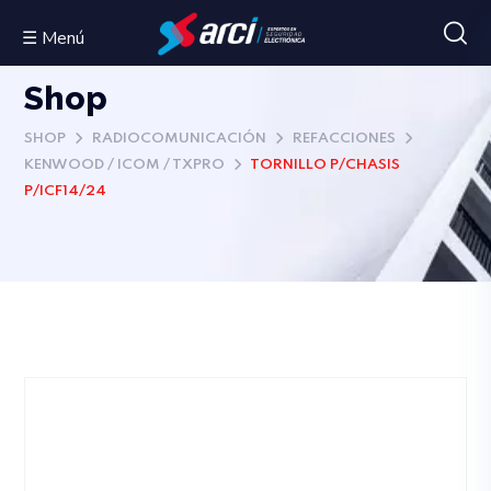
☰ Menú
Shop
SHOP
RADIOCOMUNICACIÓN
REFACCIONES
KENWOOD / ICOM / TXPRO
TORNILLO P/CHASIS
P/ICF14/24