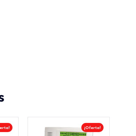
s
erta!
¡Oferta!