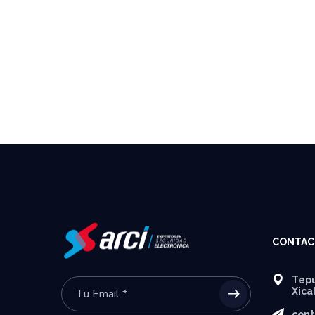
CONTAC
Tepu
Xica
cont