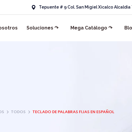
Tepuente # 9 Col. San Migiel Xicalco Alcaldí
osotros
Soluciones ↷
Mega Catálogo ↷
Bl
OS
TODOS
TECLADO DE PALABRAS FIJAS EN ESPAÑOL