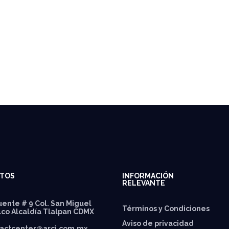
TOS
INFORMACIÓN
RELEVANTE
ente # 9 Col. San Miguel
Términos y Condiciones
lco Alcaldía Tlalpan CDMX
Aviso de privacidad
actcenter@arci.com.mx