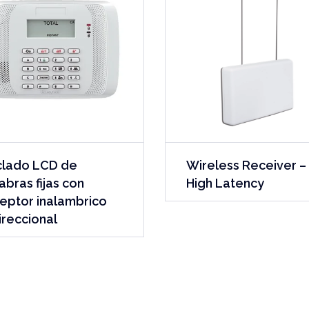
clado LCD de
Wireless Receiver –
abras fijas con
High Latency
eptor inalambrico
ireccional