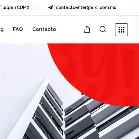
a Tlalpan CDMX
contactcenter@arci.com.mx
og
FAQ
Contacto