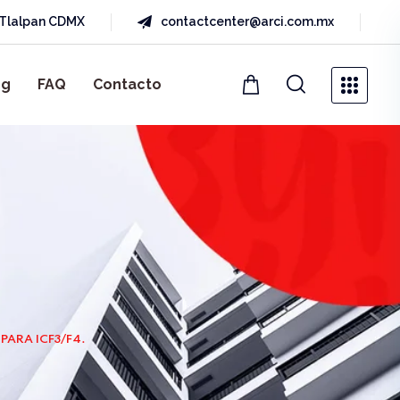
a Tlalpan CDMX
contactcenter@arci.com.mx
og
FAQ
Contacto
PARA ICF3/F4.