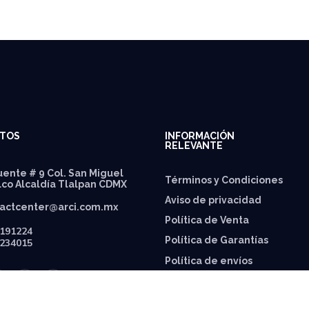
TOS
INFORMACIÓN
RELEVANTE
ente # 9 Col. San Miguel
Términos y Condiciones
lco Alcaldía Tlalpan CDMX
Aviso de privacidad
actcenter@arci.com.mx
Política de Venta
191224
Política de Garantías
234015
⁠Política de envíos
Política de Precios