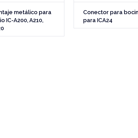
taje metálico para
Conector para boci
io IC-A200, A210,
para ICA24
20