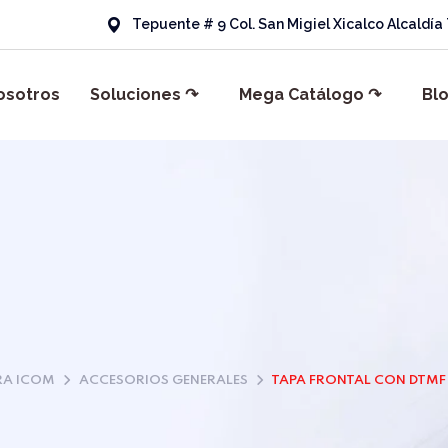
Tepuente # 9 Col. San Migiel Xicalco Alcaldí
osotros
Soluciones ↷
Mega Catálogo ↷
Bl
RA ICOM
ACCESORIOS GENERALES
TAPA FRONTAL CON DTMF 