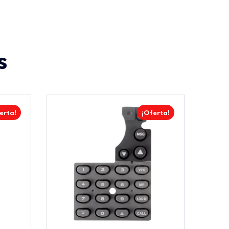
s
erta!
¡Oferta!