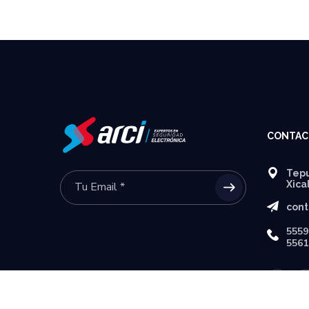
CONTAC
Tepu
Xica
cont
5559
5561