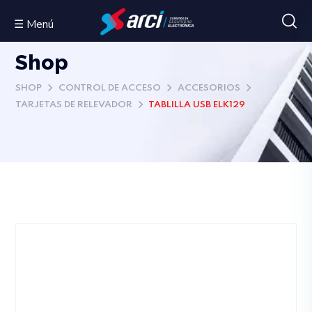
☰ Menú
Shop
SHOP
CONTROL DE ACCESO
ACCESORIOS
TARJETAS DE RELEVADOR
TABLILLA USB ELK129