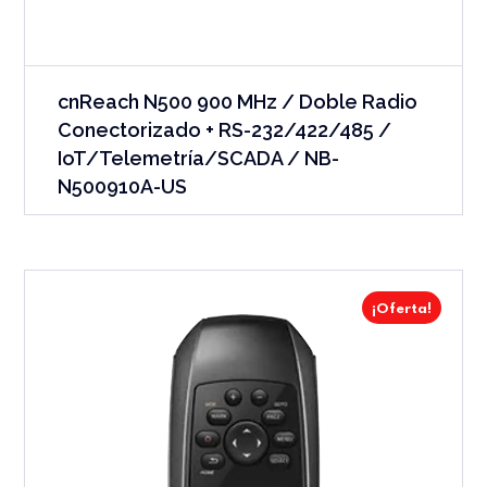
cnReach N500 900 MHz / Doble Radio
Conectorizado + RS-232/422/485 /
IoT/Telemetría/SCADA / NB-
N500910A-US
¡Oferta!