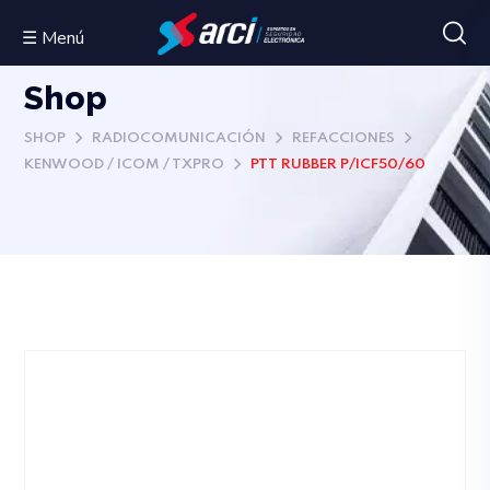
☰ Menú
Shop
SHOP
RADIOCOMUNICACIÓN
REFACCIONES
KENWOOD / ICOM / TXPRO
PTT RUBBER P/ICF50/60