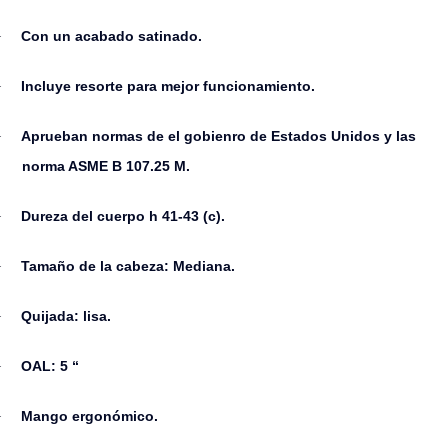
Con un acabado satinado.
·
Incluye resorte para mejor funcionamiento.
·
Aprueban normas de el gobienro de Estados Unidos y las
·
norma ASME B 107.25 M.
Dureza del cuerpo h 41-43 (c).
·
Tamaño de la cabeza: Mediana.
·
Quijada: lisa.
·
OAL: 5 “
·
Mango ergonómico.
·