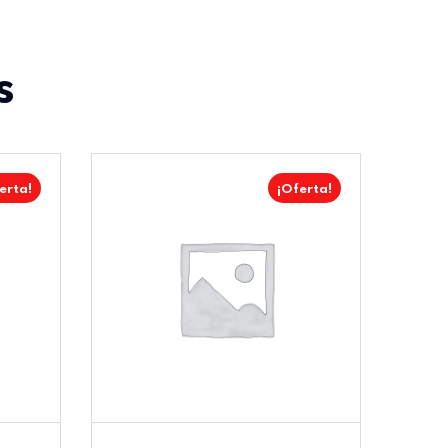
s
erta!
¡Oferta!