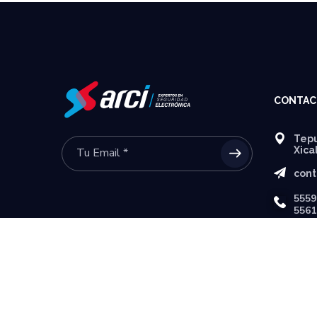
CONTAC
Tepu
Xica
cont
5559
5561