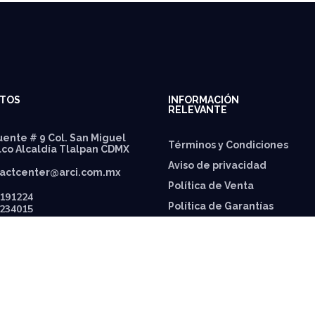
TOS
INFORMACIÓN
RELEVANTE
ente # 9 Col. San Miguel
Términos y Condiciones
lco Alcaldía Tlalpan CDMX
Aviso de privacidad
actcenter@arci.com.mx
Política de Venta
191224
Política de Garantías
234015
⁠Política de envíos
Política de Precios