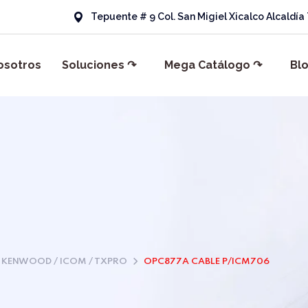
Tepuente # 9 Col. San Migiel Xicalco Alcaldí
osotros
Soluciones ↷
Mega Catálogo ↷
Bl
KENWOOD / ICOM / TXPRO
OPC877A CABLE P/ICM706