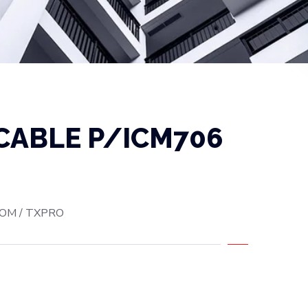
CABLE P/ICM706
OM / TXPRO