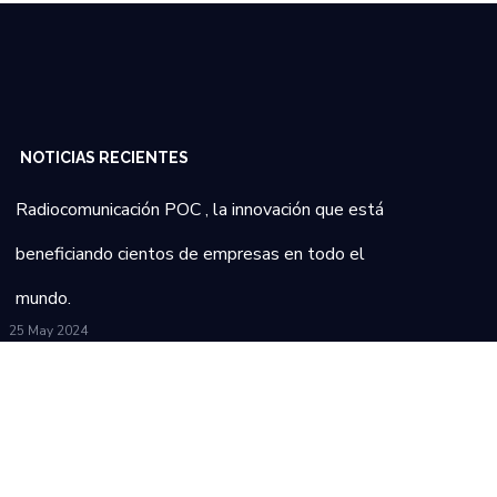
NOTICIAS RECIENTES
Radiocomunicación POC , la innovación que está
beneficiando cientos de empresas en todo el
mundo.
25 May 2024
Como impacta de manera positiva la tecnología
en la industria del transporte
25 May 2024