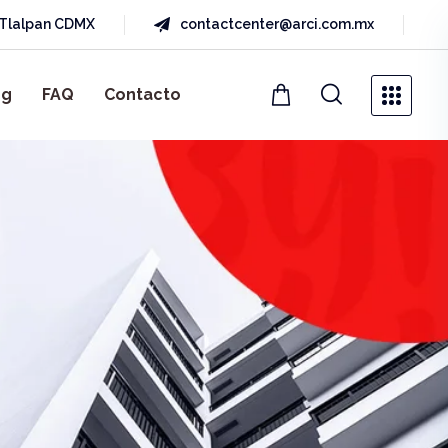
a Tlalpan CDMX
contactcenter@arci.com.mx
og
FAQ
Contacto