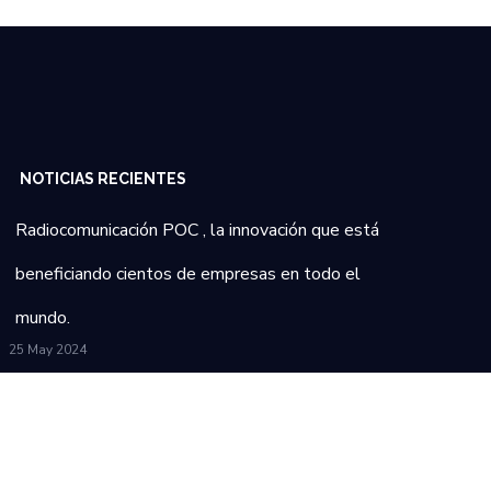
NOTICIAS RECIENTES
Radiocomunicación POC , la innovación que está
beneficiando cientos de empresas en todo el
mundo.
25 May 2024
Como impacta de manera positiva la tecnología
en la industria del transporte
25 May 2024