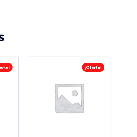
s
erta!
¡Oferta!