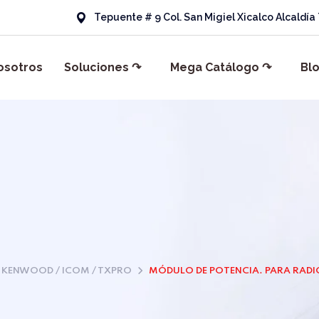
Tepuente # 9 Col. San Migiel Xicalco Alcaldí
osotros
Soluciones ↷
Mega Catálogo ↷
Bl
KENWOOD / ICOM / TXPRO
MÓDULO DE POTENCIA. PARA RADIOS