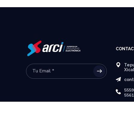
CONTAC
Tepu
Xica
cont
5559
5561