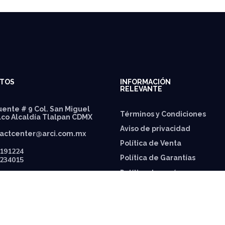
TOS
INFORMACIÓN
RELEVANTE
ente # 9 Col. San Miguel
Términos y Condiciones
lco Alcaldía Tlalpan CDMX
Aviso de privacidad
actcenter@arci.com.mx
Política de Venta
191224
Política de Garantías
234015
⁠Política de envíos
Política de Precios