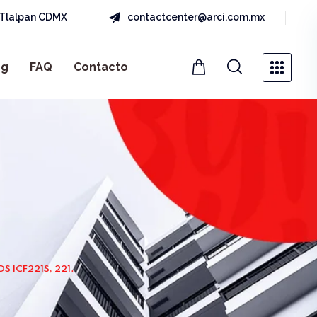
a Tlalpan CDMX
contactcenter@arci.com.mx
og
FAQ
Contacto
 ICF221S, 221.