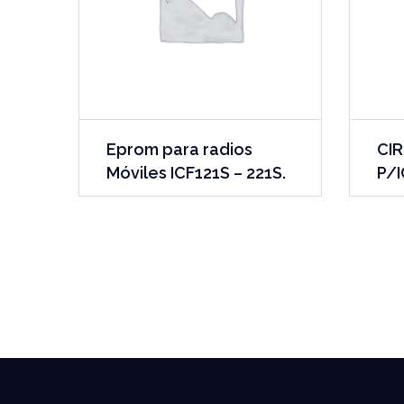
Eprom para radios
CIR
Móviles ICF121S – 221S.
P/I