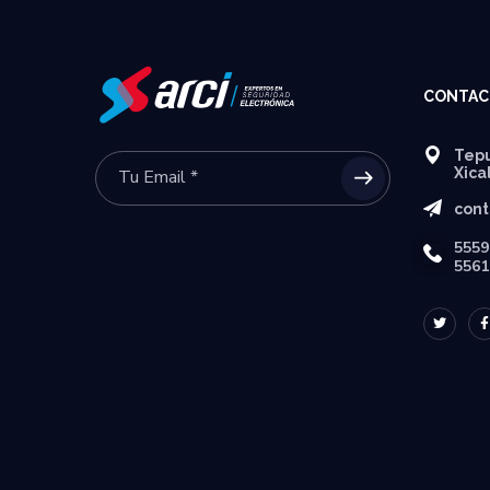
CONTAC
Tepu
Xica
cont
5559
5561