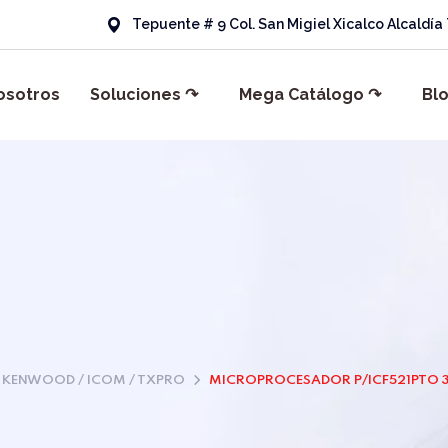
Tepuente # 9 Col. San Migiel Xicalco Alcaldí
osotros
Soluciones ↷
Mega Catálogo ↷
Bl
KENWOOD / ICOM / TXPRO
MICROPROCESADOR P/ICF521PTO 3