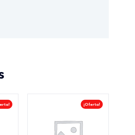
s
erta!
¡Oferta!