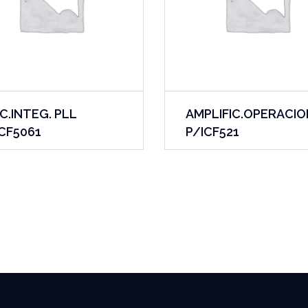
C.INTEG. PLL
AMPLIFIC.OPERACI
CF5061
P/ICF521