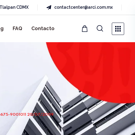
a Tlalpan CDMX
contactcenter@arci.com.mx
og
FAQ
Contacto
675-9001011 20/07/2009