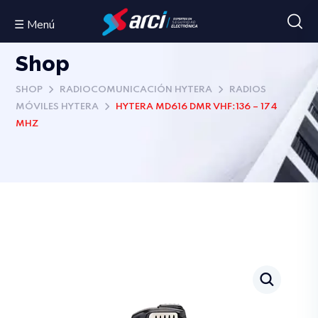
☰ Menú
Shop
SHOP
RADIOCOMUNICACIÓN HYTERA
RADIOS
MÓVILES HYTERA
HYTERA MD616 DMR VHF:136 – 174
MHZ