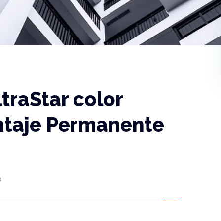
traStar color
ntaje Permanente
e