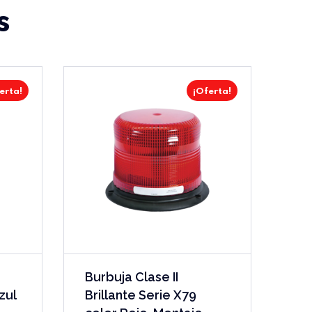
s
erta!
¡Oferta!
Burbuja Clase II
zul
Brillante Serie X79