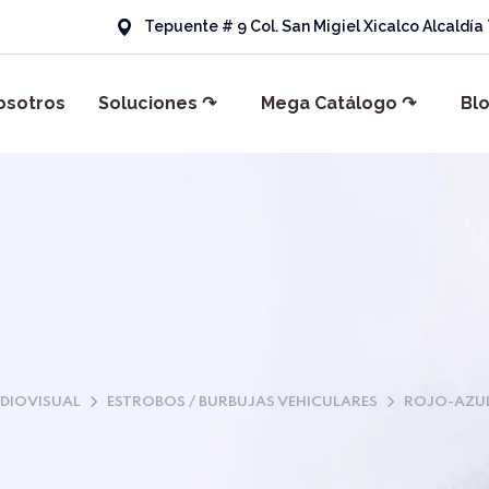
Tepuente # 9 Col. San Migiel Xicalco Alcaldí
osotros
Soluciones ↷
Mega Catálogo ↷
Bl
UDIOVISUAL
ESTROBOS / BURBUJAS VEHICULARES
ROJO-AZUL