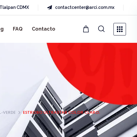
a Tlalpan CDMX
contactcenter@arci.com.mx
og
FAQ
Contacto
-VERDE
ESTROBO ULTRASTAR COLOR CLARO,