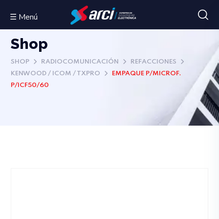
☰ Menú
Shop
SHOP
RADIOCOMUNICACIÓN
REFACCIONES
KENWOOD / ICOM / TXPRO
EMPAQUE P/MICROF.
P/ICF50/60