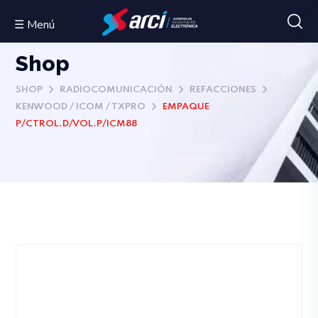
☰ Menú
Shop
SHOP
RADIOCOMUNICACIÓN
REFACCIONES
KENWOOD / ICOM / TXPRO
EMPAQUE
P/CTROL.D/VOL.P/ICM88