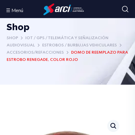
☰ Menú
Shop
SHOP
IOT / GPS / TELEMÁTICA Y SEÑALIZACIÓN
AUDIOVISUAL
ESTROBOS / BURBUJAS VEHICULARES
ACCESORIOS/REFACCIONES
DOMO DE REEMPLAZO PARA
ESTROBO RENEGADE, COLOR ROJO