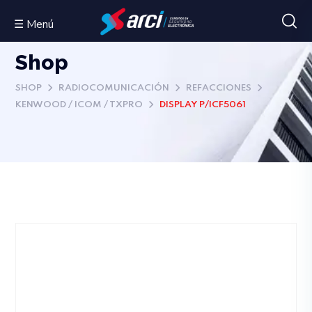
☰ Menú
Shop
SHOP
RADIOCOMUNICACIÓN
REFACCIONES
KENWOOD / ICOM / TXPRO
DISPLAY P/ICF5061