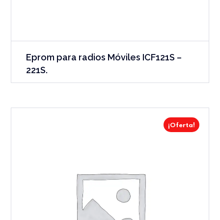
Eprom para radios Móviles ICF121S –
221S.
¡Oferta!