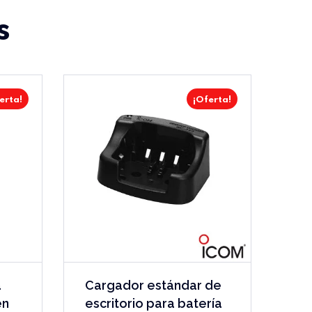
s
erta!
¡Oferta!
a
Cargador estándar de
en
escritorio para batería