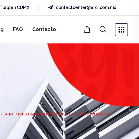
a Tlalpan CDMX
contactcenter@arci.com.mx
og
FAQ
Contacto
ESCRITORIO PARA BATERÍAS BP-232N BP-232H PARA