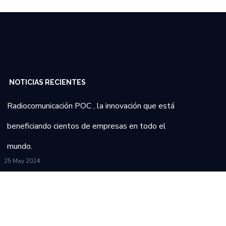
NOTICIAS RECIENTES
Radiocomunicación POC , la innovación que está
beneficiando cientos de empresas en todo el
mundo.
25 May 2024
Como impacta de manera positiva la tecnología
en la industria del transporte
25 May 2024