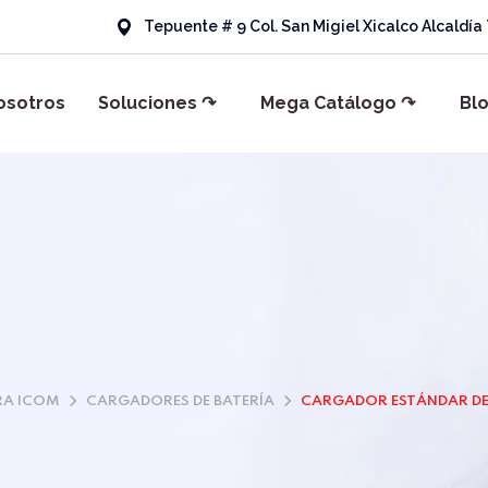
Tepuente # 9 Col. San Migiel Xicalco Alcaldí
osotros
Soluciones ↷
Mega Catálogo ↷
Bl
RA ICOM
CARGADORES DE BATERÍA
CARGADOR ESTÁNDAR DE 