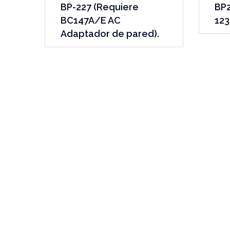
BP-227 (Requiere
BP2
BC147A/E AC
123
Adaptador de pared).