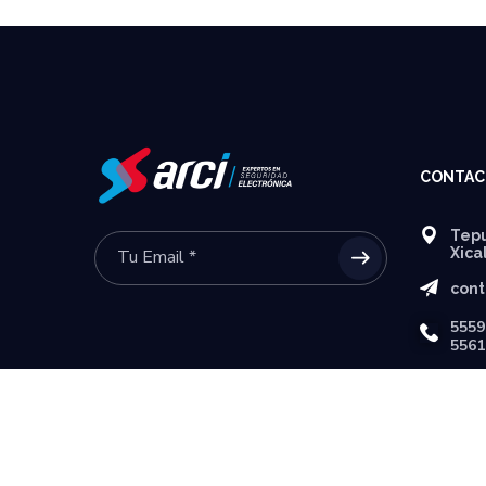
CONTAC
Tepu
Xica
cont
5559
5561