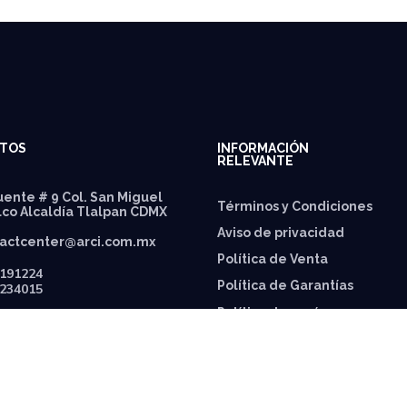
TOS
INFORMACIÓN
RELEVANTE
ente # 9 Col. San Miguel
Términos y Condiciones
lco Alcaldía Tlalpan CDMX
Aviso de privacidad
actcenter@arci.com.mx
Política de Venta
191224
Política de Garantías
234015
⁠Política de envíos
Política de Precios