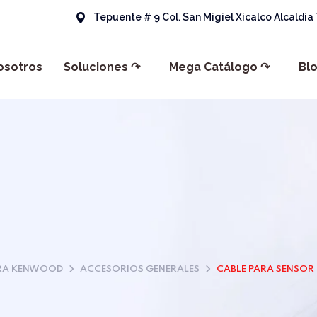
Tepuente # 9 Col. San Migiel Xicalco Alcaldí
osotros
Soluciones ↷
Mega Catálogo ↷
Bl
RA KENWOOD
ACCESORIOS GENERALES
CABLE PARA SENSOR 