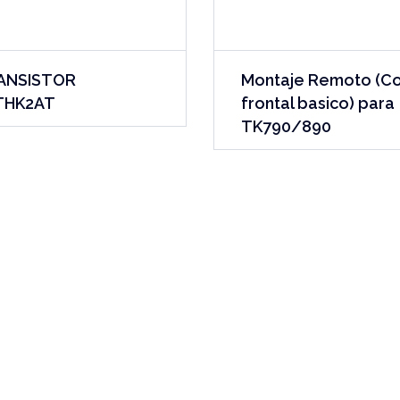
ANSISTOR
Montaje Remoto (C
THK2AT
frontal basico) para
TK790/890