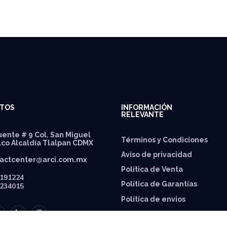
TOS
INFORMACIÓN
RELEVANTE
ente # 9 Col. San Miguel
Términos y Condiciones
lco Alcaldía Tlalpan CDMX
Aviso de privacidad
actcenter@arci.com.mx
Política de Venta
191224
Política de Garantías
234015
⁠Política de envíos
Política de Precios