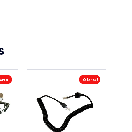
s
erta!
¡Oferta!