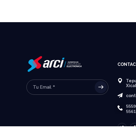
CONTAC
Tepu
Xica
cont
5559
5561