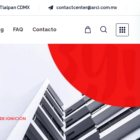
a Tlalpan CDMX
contactcenter@arci.com.mx
og
FAQ
Contacto
DE IGNICIÓN