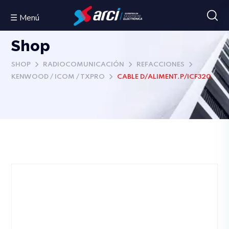
☰ Menú
Shop
SHOP
RADIOCOMUNICACIÓN
REFACCIONES
KENWOOD / ICOM / TXPRO
CABLE D/ALIMENT.P/ICF320