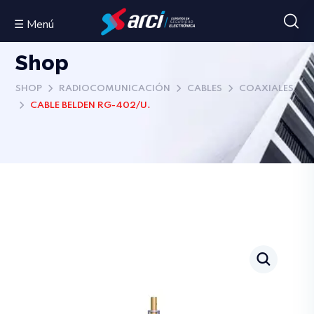
☰ Menú
Shop
SHOP
RADIOCOMUNICACIÓN
CABLES
COAXIALES
CABLE BELDEN RG-402/U.