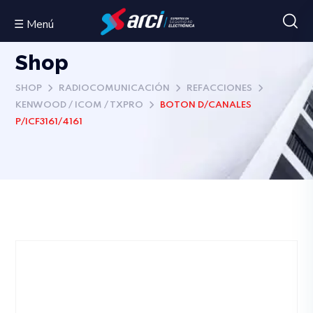
☰ Menú
Shop
SHOP
RADIOCOMUNICACIÓN
REFACCIONES
KENWOOD / ICOM / TXPRO
BOTON D/CANALES
P/ICF3161/4161