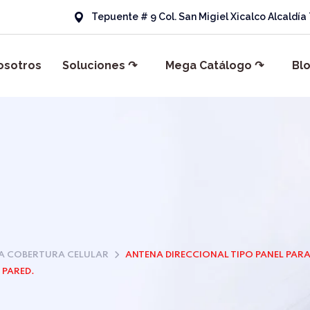
Tepuente # 9 Col. San Migiel Xicalco Alcaldí
osotros
Soluciones ↷
Mega Catálogo ↷
Bl
A COBERTURA CELULAR
ANTENA DIRECCIONAL TIPO PANEL PARA I
 PARED.