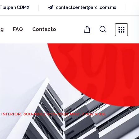
a Tlalpan CDMX
contactcenter@arci.com.mx
og
FAQ
Contacto
NTERIOR. 800-960 / 1710-2500 MHZ, 7 DBI/ 9 DBI,