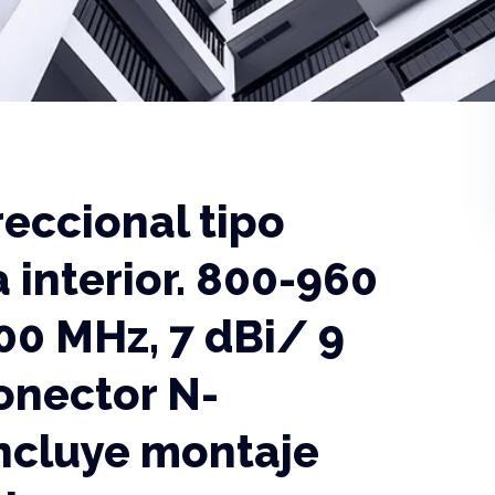
eccional tipo
 interior. 800-960
00 MHz, 7 dBi/ 9
onector N-
ncluye montaje