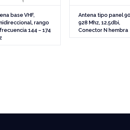
ena base VHF,
Antena tipo panel 9
idireccional, rango
928 Mhz, 12.5dbi,
frecuencia 144 – 174
Conector N hembra
z