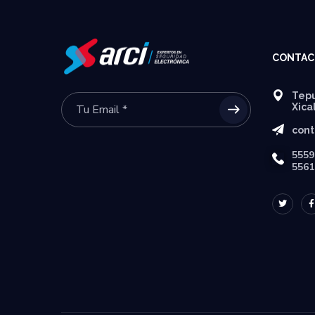
CONTAC
Tepu
Xica
cont
5559
5561