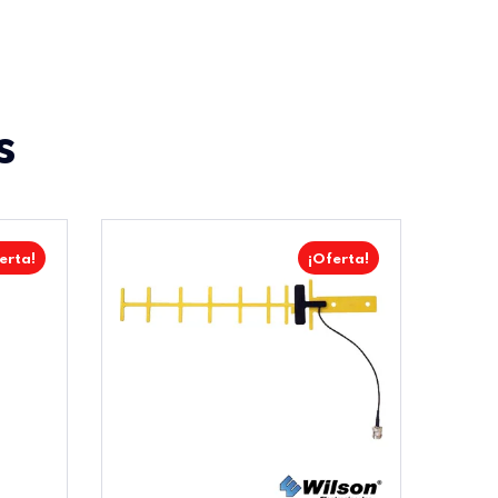
s
erta!
¡Oferta!