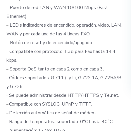
Puerto de red LAN y WAN 10/100 Mbps (Fast
–
Ethernet).
LED’s indicadores de encendido, operación, video, LAN,
–
WAN y por cada una de las 4 líneas FXO.
– Botón de reset y de encendido/apagado.
Compatible con protocolo T.38 para Fax hasta 14.4
–
kbps.
Soporta QoS tanto en capa 2 como en capa 3.
–
Códecs soportados: G.711 (I y II), G.723.1A, G.729A/B
–
y G.726.
Se puede administrar desde HTTP/HTTPS y Telnet.
–
Compatible con SYSLOG, UPnP y TFTP.
–
Detección automática de señal de módem.
–
Rango de temperatura soportado: 0°C hasta 40°C.
–
Alimentación: 12 Vcc, 0.5 A
–