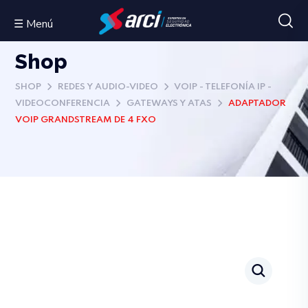
☰ Menú
Shop
SHOP
REDES Y AUDIO-VIDEO
VOIP - TELEFONÍA IP -
VIDEOCONFERENCIA
GATEWAYS Y ATAS
ADAPTADOR
VOIP GRANDSTREAM DE 4 FXO